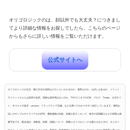
オリゴロジックのは、顔以外でも大丈夫？につきまし
てより詳細な情報をお探しでしたら、こちらのページ
からもさらに詳しい情報をご覧いただけます。
公式サイトへ
オリゴロジックの注文・購入方法や送料はどのくらいかかるのか、無料なのか、お試しがあるか、メリット・
デメリットさらには長所や短所、危険な副作用はないのか、TVやラジオでのCM、ブログ、Twitter、公式サイ
ト、＠コスメや楽天・amazon、ドラッグストア店舗、などを調べてわかりやすく紹介していきます。無料お
試しやサンプルやトライアルの評判、通販価格の比較、各種人気ランキング、毎月の定期購入などの情報も掲
載予定です。配合成分、体験談、効果、効能について、実際にオリゴロジックを購入された方の、モニター、