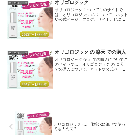
オリゴロジック
オリゴロジック
オリゴロジック についてこのサイトで
は、オリゴロジック の について、ネット
や公式ページ、ブログ、サイト、他にも
雑誌、ダイレクトメール、チラシ、など
の広告媒体等からなるべく沢山の情報を
拾ってそれらを分析し、当ページ独自で
調査した色々な視点か...
オリゴロジック の 楽天 での購入
オリゴロジック
オリゴロジック 楽天 での購入についてこ
のサイトでは、オリゴロジック の 楽天
での購入について、ネットや公式ペー
ジ、ブログ、サイト、他にも雑誌、ダイ
レクトメール、チラシ、などの広告媒体
等からなるべく沢山の情報を拾ってそれ
らを分析し、当ペー...
オリゴロジック は、化粧水に混ぜて使っ
ても大丈夫？