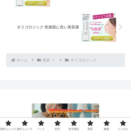
オリゴロジック 乾燥肌に良い美容液
ホーム
美容
オリゴロジック
© 2019 口コミまとめ.
国内ニュース
海外ニュース
ペット
生活
生活用品
美容
健康
メンタル