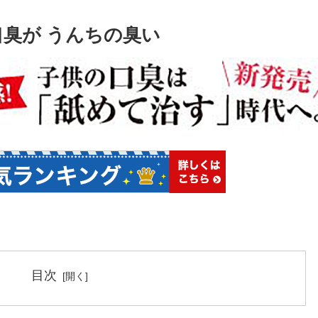
臭が うんちの臭い
目次