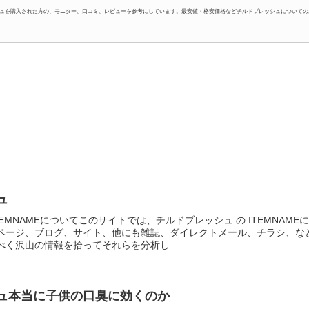
ュを購入された方の、モニター、口コミ、レビューを参考にしています。最安値・格安価格などチルドブレッシュについての
ュ
EMNAMEについてこのサイトでは、チルドブレッシュ の ITEMNAME
ページ、ブログ、サイト、他にも雑誌、ダイレクトメール、チラシ、な
く沢山の情報を拾ってそれらを分析し...
ュ本当に子供の口臭に効くのか