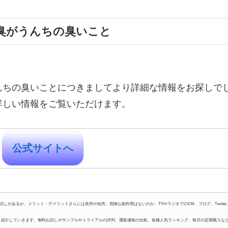
臭がうんちの臭いこと
んちの臭いことにつきましてより詳細な情報をお探しで
詳しい情報をご覧いただけます。
公式サイトへ
があるか、メリット・デメリットさらには長所や短所、危険な副作用はないのか、TVやラジオでのCM、ブログ、Twitter
すく紹介していきます。無料お試しやサンプルやトライアルの評判、通販価格の比較、各種人気ランキング、毎月の定期購入な