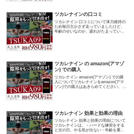
のせいなのか、疲れがた...
ツカレナインの口コミ
TUKARE09(ツカレナイン)
ツカレナイン 口コミについて体力維持の
ため毎日欠かさず走っていましたけど、
年齢のせいなのか、疲れがたまっている
感じがしていました。そこで雑誌でみた
ツカレナインを試すようになったのです
が、疲れがたまらない感じで仕事中も以
前どおり疲れを感じずで...
ツカレナイン の amazon(アマゾ
TUKARE09(ツカレナイン)
ン) での購入
ツカレナイン amazon(アマゾン) での購
入についてツカレナインをamazon(アマ
ゾン)での購入はあきらめてください。ツ
カレナインは、最初購入するには効果の
ほどもわからないし、その割には価格が
高いと感じてamazon(アマゾン)などで...
ツカレナイン 効果と効果の理由
TUKARE09(ツカレナイン)
ツカレナイン 効果と効果の理由について
ツカレナインは、・ハードな練習をする
と次の日、やる気が出ない・年齢を重ね