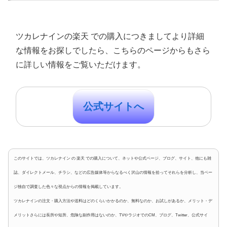
ツカレナインの楽天 での購入につきましてより詳細
な情報をお探しでしたら、こちらのページからもさら
に詳しい情報をご覧いただけます。
公式サイトへ
このサイトでは、ツカレナイン の 楽天 での購入について、ネットや公式ページ、ブログ、サイト、他にも雑
誌、ダイレクトメール、チラシ、などの広告媒体等からなるべく沢山の情報を拾ってそれらを分析し、当ペー
ジ独自で調査した色々な視点からの情報を掲載しています。
ツカレナインの注文・購入方法や送料はどのくらいかかるのか、無料なのか、お試しがあるか、メリット・デ
メリットさらには長所や短所、危険な副作用はないのか、TVやラジオでのCM、ブログ、Twitter、公式サイ