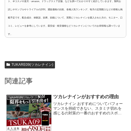
ト、＠コスメや楽天・amazon、ドラッグストア店舗、などを調べてわかりやすく紹介していきます。無料お
試しやサンプルやトライアルの評判、通販価格の比較、各種人気ランキング、毎月の定期購入などの情報も掲
載予定です。配合成分、体験談、効果、効能について、実際にツカレナインを購入された方の、モニター、口
コミ、レビューを参考にしています。最安値・格安価格などツカレナインについてのお得情報も調べていま
す。
TUKARE09(ツカレナイン)
関連記事
ツカレナインがおすすめの理由
TUKARE09(ツカレナイン)
ツカレナイン おすすめについてパフォー
マンスを持続できない、スタミナ切れを
感じるの対策の一番のおすすめのスポー
ツパフォーマンスサプリメントは、ずば
り！ツカレナインです。体力維持のため
毎日欠かさず走っていましたけど、年齢