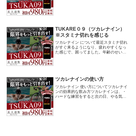
パフォーマンスが落ちたと感じる・後
半、理想のペースが維持できないと感じ
る・ワンランク上の携帯食を探している
といった方に人気があり、...
TUKARE０９（ツカレナイン）
TUKARE09(ツカレナイン)
※スタミナ切れを感じる
ツカレナイン について最近スタミナ切れ
がすぐ来るようになり、疲れやすくなっ
た感じで、困ってました。年齢のせいと
は思いますけど、もう少し持続力を維持
したいと思い、何かいいスタミナドリン
クのようなものがないかとか、いろいろ
探しながらスタミナ切れ...
ツカレナインの使い方
TUKARE09(ツカレナイン)
ツカレナイン 使い方についてツカレナイ
ンの効果的な飲み方ツカレナインは、・
ハードな練習をすると次の日、やる気が
出ない・年齢を重ねパフォーマンスが落
ちたと感じる・後半、理想のペースが維
持できないと感じる・ワンランク上の携
帯食を探しているといっ...