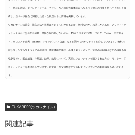
ト、他にも雑誌、ダイレクトメール、チラシ、などの広告媒体等からなるべく沢山の情報を拾ってそれらを分
析し、当ページ独自で調査した色々な視点からの情報を掲載しています。
ツカレナインの注文・購入方法や送料はどのくらいかかるのか、無料なのか、お試しがあるか、メリット・デ
メリットさらには長所や短所、危険な副作用はないのか、TVやラジオでのCM、ブログ、Twitter、公式サイ
ト、＠コスメや楽天・amazon、ドラッグストア店舗、などを調べてわかりやすく紹介していきます。無料お
試しやサンプルやトライアルの評判、通販価格の比較、各種人気ランキング、毎月の定期購入などの情報も掲
載予定です。配合成分、体験談、効果、効能について、実際にツカレナインを購入された方の、モニター、口
コミ、レビューを参考にしています。最安値・格安価格などツカレナインについてのお得情報も調べていま
す。
TUKARE09(ツカレナイン)
関連記事