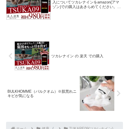
入についてツカレナインをamazon(アマ
ゾン)での購入はあきらめてください。ツ
カレナインは、最初購入するには効果の
ほどもわからないし、その割には価格が
高いと感じてamazon(アマゾン)などで...
ツカレナイン の 楽天 での購入
BULKHOMME（バルクオム）※肌荒れニ
キビが気になる
ホーム
健康
TUKARE09(ツカレナイン)