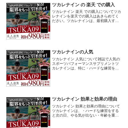
ツカレナイン の 楽天 での購入
TUKARE09(ツカレナイン)
ツカレナイン 楽天 での購入についてツカ
レナインを楽天での購入はあきらめてく
ださい。ツカレナインは、最初購入する
には効果のほどもわからないし、その割
には価格が高いと感じて楽天などでポイ
ントを使って安く購入しようと思うわけ
ですが楽天に出店して...
ツカレナインの人気
TUKARE09(ツカレナイン)
ツカレナイン 人気について雑誌で人気の
スポーツパフォーマンスサプリメントツ
カレナインは、特に・ハードな練習をす
ると次の日、やる気が出ない・年齢を重
ねパフォーマンスが落ちたと感じる・後
半、理想のペースが維持できないと感じ
る・ワンランク上の携帯...
ツカレナイン 効果と効果の理由
TUKARE09(ツカレナイン)
ツカレナイン 効果と効果の理由について
ツカレナインは、・ハードな練習をする
と次の日、やる気が出ない・年齢を重ね
パフォーマンスが落ちたと感じる・後
半、理想のペースが維持できないと感じ