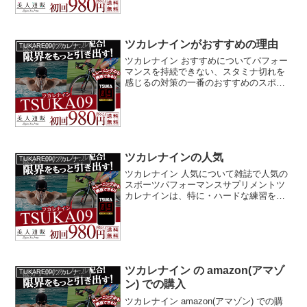
る・ワンランク上の携帯食を探している
といった方に人気があり、...
ツカレナインがおすすめの理由
TUKARE09(ツカレナイン)
ツカレナイン おすすめについてパフォー
マンスを持続できない、スタミナ切れを
感じるの対策の一番のおすすめのスポー
ツパフォーマンスサプリメントは、ずば
り！ツカレナインです。体力維持のため
毎日欠かさず走っていましたけど、年齢
のせいなのか、疲れがた...
ツカレナインの人気
TUKARE09(ツカレナイン)
ツカレナイン 人気について雑誌で人気の
スポーツパフォーマンスサプリメントツ
カレナインは、特に・ハードな練習をす
ると次の日、やる気が出ない・年齢を重
ねパフォーマンスが落ちたと感じる・後
半、理想のペースが維持できないと感じ
る・ワンランク上の携帯...
ツカレナイン の amazon(アマゾ
TUKARE09(ツカレナイン)
ン) での購入
ツカレナイン amazon(アマゾン) での購