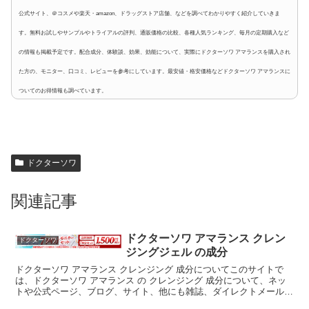
公式サイト、＠コスメや楽天・amazon、ドラッグストア店舗、などを調べてわかりやすく紹介していきま
す。無料お試しやサンプルやトライアルの評判、通販価格の比較、各種人気ランキング、毎月の定期購入など
の情報も掲載予定です。配合成分、体験談、効果、効能について、実際にドクターソワ アマランスを購入され
た方の、モニター、口コミ、レビューを参考にしています。最安値・格安価格などドクターソワ アマランスに
ついてのお得情報も調べています。
ドクターソワ
関連記事
ドクターソワ アマランス クレン
ドクターソワ
ジングジェル の成分
ドクターソワ アマランス クレンジング 成分についてこのサイトで
は、ドクターソワ アマランス の クレンジング 成分について、ネッ
トや公式ページ、ブログ、サイト、他にも雑誌、ダイレクトメール、
チラシ、などの広告媒体等からなるべく沢山の情報を...