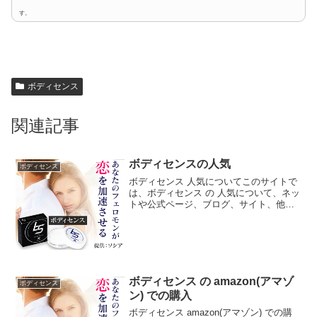
す。
ボディセンス
関連記事
ボディセンスの人気
ボディセンス
ボディセンス 人気についてこのサイトで
は、ボディセンス の 人気について、ネッ
トや公式ページ、ブログ、サイト、他に
も雑誌、ダイレクトメール、チラシ、な
どの広告媒体等からなるべく沢山の情報
を拾ってそれらを分析し、当ページ独自
で調査した色々な視...
ボディセンス の amazon(アマゾ
ボディセンス
ン) での購入
ボディセンス amazon(アマゾン) での購