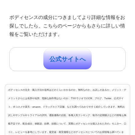
ボディセンスの成分につきましてより詳細な情報をお
探しでしたら、こちらのページからもさらに詳しい情
報をご覧いただけます。
公式サイトへ
ボディセンスの注文・購入方法や送料はどのくらいかかるのか、無料なのか、お試しがあるか、メリット・デ
メリットさらには長所や短所、危険な副作用はないのか、TVやラジオでのCM、ブログ、Twitter、公式サイ
ト、＠コスメや楽天・amazon、ドラッグストア店舗、などを調べてわかりやすく紹介していきます。無料お
試しやサンプルやトライアルの評判、通販価格の比較、各種人気ランキング、毎月の定期購入などの情報も掲
載予定です。配合成分、体験談、効果、効能について、実際にボディセンスを購入された方の、モニター、口
コミ、レビューを参考にしています。最安値・格安価格などボディセンスについてのお得情報も調べていま