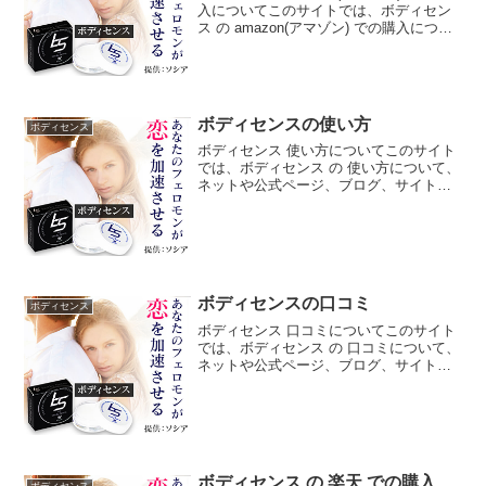
入についてこのサイトでは、ボディセン
ス の amazon(アマゾン) での購入につい
て、ネットや公式ページ、ブログ、サイ
ト、他にも雑誌、ダイレクトメール、チ
ラシ、などの広告媒体等からなるべく沢
山...
ボディセンスの使い方
ボディセンス
ボディセンス 使い方についてこのサイト
では、ボディセンス の 使い方について、
ネットや公式ページ、ブログ、サイト、
他にも雑誌、ダイレクトメール、チラ
シ、などの広告媒体等からなるべく沢山
の情報を拾ってそれらを分析し、当ペー
ジ独自で調査した色々...
ボディセンスの口コミ
ボディセンス
ボディセンス 口コミについてこのサイト
では、ボディセンス の 口コミについて、
ネットや公式ページ、ブログ、サイト、
他にも雑誌、ダイレクトメール、チラ
シ、などの広告媒体等からなるべく沢山
の情報を拾ってそれらを分析し、当ペー
ジ独自で調査した色々...
ボディセンス の 楽天 での購入
ボディセンス