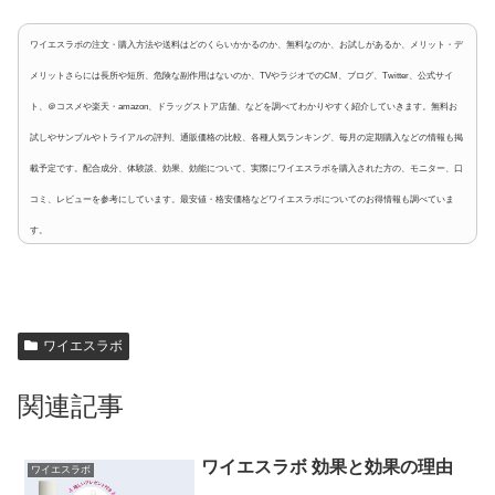
ワイエスラボの注文・購入方法や送料はどのくらいかかるのか、無料なのか、お試しがあるか、メリット・デ
メリットさらには長所や短所、危険な副作用はないのか、TVやラジオでのCM、ブログ、Twitter、公式サイ
ト、＠コスメや楽天・amazon、ドラッグストア店舗、などを調べてわかりやすく紹介していきます。無料お
試しやサンプルやトライアルの評判、通販価格の比較、各種人気ランキング、毎月の定期購入などの情報も掲
載予定です。配合成分、体験談、効果、効能について、実際にワイエスラボを購入された方の、モニター、口
コミ、レビューを参考にしています。最安値・格安価格などワイエスラボについてのお得情報も調べていま
す。
ワイエスラボ
関連記事
ワイエスラボ 効果と効果の理由
ワイエスラボ