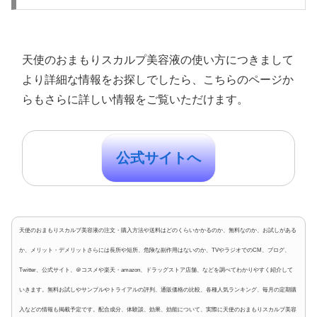
天使のおまもりスカルプ美容液の使い方につきまして
より詳細な情報をお探しでしたら、こちらのページか
らもさらに詳しい情報をご覧いただけます。
公式サイトへ
天使のおまもりスカルプ美容液の注文・購入方法や送料はどのくらいかかるのか、無料なのか、お試しがある
か、メリット・デメリットさらには長所や短所、危険な副作用はないのか、TVやラジオでのCM、ブログ、
Twitter、公式サイト、＠コスメや楽天・amazon、ドラッグストア店舗、などを調べてわかりやすく紹介して
いきます。無料お試しやサンプルやトライアルの評判、通販価格の比較、各種人気ランキング、毎月の定期購
入などの情報も掲載予定です。配合成分、体験談、効果、効能について、実際に天使のおまもりスカルプ美容