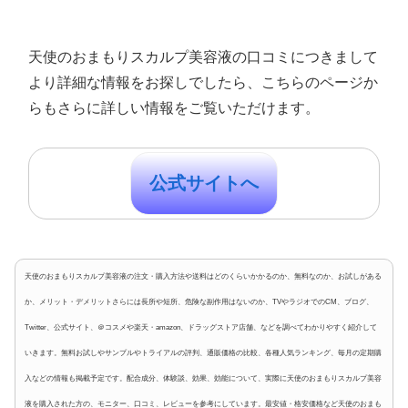
天使のおまもりスカルプ美容液の口コミにつきまして
より詳細な情報をお探しでしたら、こちらのページか
らもさらに詳しい情報をご覧いただけます。
公式サイトへ
天使のおまもりスカルプ美容液の注文・購入方法や送料はどのくらいかかるのか、無料なのか、お試しがある
か、メリット・デメリットさらには長所や短所、危険な副作用はないのか、TVやラジオでのCM、ブログ、
Twitter、公式サイト、＠コスメや楽天・amazon、ドラッグストア店舗、などを調べてわかりやすく紹介して
いきます。無料お試しやサンプルやトライアルの評判、通販価格の比較、各種人気ランキング、毎月の定期購
入などの情報も掲載予定です。配合成分、体験談、効果、効能について、実際に天使のおまもりスカルプ美容
液を購入された方の、モニター、口コミ、レビューを参考にしています。最安値・格安価格など天使のおまも