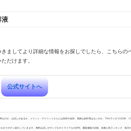
容液
つきましてより詳細な情報をお探しでしたら、こちらの
いただけます。
公式サイトへ
料なのか、お試しがあるか、メリット・デメリットさらには長所や短所、危険な副作用はないのか、TVやラジオでのCM、ブ
どを調べてわかりやすく紹介していきます。無料お試しやサンプルやトライアルの評判、通販価格の比較、各種人気ランキング、毎月