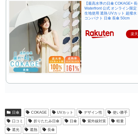
【最高水準の日傘 COKAGE+ 
Waterfront 公式 オンライン限
生地使用 遮熱 UVカット 超撥水
コンパクト 日傘 長傘 50cm
楽
日傘
COKAGE
UVカット
デザイン性
使い勝手
口コミ
折りたたみ日傘
日傘
紫外線対策
軽量
遮光
遮熱
長傘