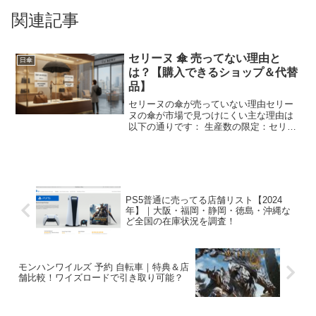
関連記事
セリーヌ 傘 売ってない理由と
日傘
は？【購入できるショップ＆代替
品】
セリーヌの傘が売っていない理由セリー
ヌの傘が市場で見つけにくい主な理由は
以下の通りです： 生産数の限定：セリー
ヌは高級ブランドとして、商品の生産数
を限定しています。特に傘のようなアク
セサリーは数量が少なく、需要に対して
供給が追いついていない...
PS5普通に売ってる店舗リスト【2024
年】｜大阪・福岡・静岡・徳島・沖縄な
ど全国の在庫状況を調査！
モンハンワイルズ 予約 自転車｜特典＆店
舗比較！ワイズロードで引き取り可能？