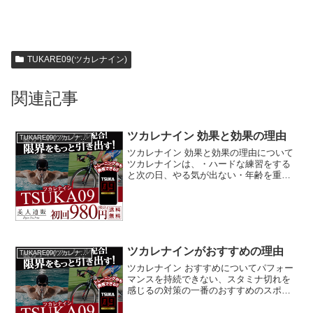
TUKARE09(ツカレナイン)
関連記事
ツカレナイン 効果と効果の理由
TUKARE09(ツカレナイン)
ツカレナイン 効果と効果の理由について
ツカレナインは、・ハードな練習をする
と次の日、やる気が出ない・年齢を重ね
パフォーマンスが落ちたと感じる・後
半、理想のペースが維持できないと感じ
る・ワンランク上の携帯食を探している
といった方に人気があり、...
ツカレナインがおすすめの理由
TUKARE09(ツカレナイン)
ツカレナイン おすすめについてパフォー
マンスを持続できない、スタミナ切れを
感じるの対策の一番のおすすめのスポー
ツパフォーマンスサプリメントは、ずば
り！ツカレナインです。体力維持のため