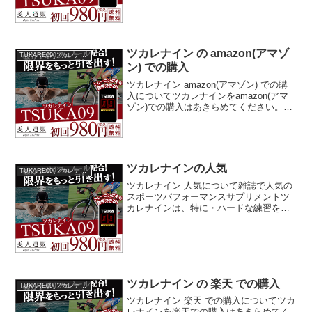
毎日欠かさず走っていましたけど、年齢
のせいなのか、疲れがた...
ツカレナイン の amazon(アマゾ
TUKARE09(ツカレナイン)
ン) での購入
ツカレナイン amazon(アマゾン) での購
入についてツカレナインをamazon(アマ
ゾン)での購入はあきらめてください。ツ
カレナインは、最初購入するには効果の
ほどもわからないし、その割には価格が
高いと感じてamazon(アマゾン)などで...
ツカレナインの人気
TUKARE09(ツカレナイン)
ツカレナイン 人気について雑誌で人気の
スポーツパフォーマンスサプリメントツ
カレナインは、特に・ハードな練習をす
ると次の日、やる気が出ない・年齢を重
ねパフォーマンスが落ちたと感じる・後
半、理想のペースが維持できないと感じ
る・ワンランク上の携帯...
ツカレナイン の 楽天 での購入
TUKARE09(ツカレナイン)
ツカレナイン 楽天 での購入についてツカ
レナインを楽天での購入はあきらめてく