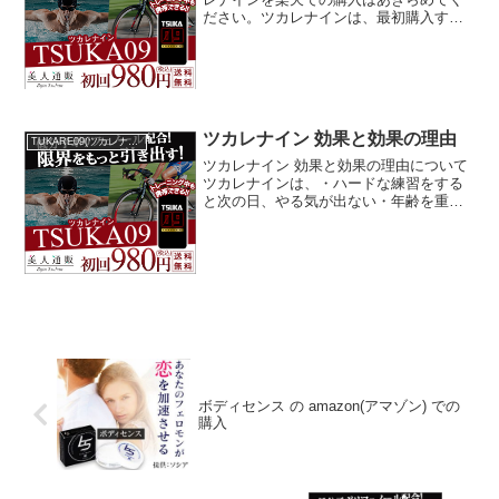
ださい。ツカレナインは、最初購入する
には効果のほどもわからないし、その割
には価格が高いと感じて楽天などでポイ
ントを使って安く購入しようと思うわけ
ですが楽天に出店して...
ツカレナイン 効果と効果の理由
TUKARE09(ツカレナイン)
ツカレナイン 効果と効果の理由について
ツカレナインは、・ハードな練習をする
と次の日、やる気が出ない・年齢を重ね
パフォーマンスが落ちたと感じる・後
半、理想のペースが維持できないと感じ
る・ワンランク上の携帯食を探している
といった方に人気があり、...
ボディセンス の amazon(アマゾン) での
購入