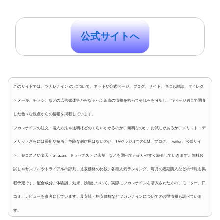
公式サイトへ
このサイトでは、ツカレナイン の について、ネットや公式ページ、ブログ、サイト、他にも雑誌、ダイレク
トメール、チラシ、などの広告媒体等からなるべく沢山の情報を拾ってそれらを分析し、当ページ独自で調査
した色々な視点からの情報を掲載しています。
ツカレナインの注文・購入方法や送料はどのくらいかかるのか、無料なのか、お試しがあるか、メリット・デ
メリットさらには長所や短所、危険な副作用はないのか、TVやラジオでのCM、ブログ、Twitter、公式サイ
ト、＠コスメや楽天・amazon、ドラッグストア店舗、などを調べてわかりやすく紹介していきます。無料お
試しやサンプルやトライアルの評判、通販価格の比較、各種人気ランキング、毎月の定期購入などの情報も掲
載予定です。配合成分、体験談、効果、効能について、実際にツカレナインを購入された方の、モニター、口
コミ、レビューを参考にしています。最安値・格安価格などツカレナインについてのお得情報も調べていま
す。